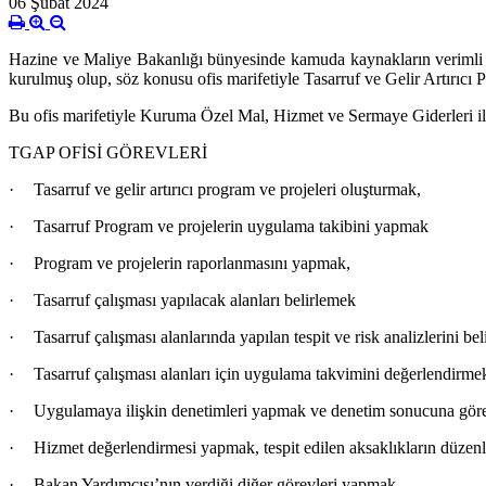
06 Şubat 2024
Hazine ve Maliye Bakanlığı bünyesinde kamuda kaynakların verimli 
kurulmuş olup, söz konusu ofis marifetiyle Tasarruf ve Gelir Artırıcı
Bu ofis marifetiyle Kuruma Özel Mal, Hizmet ve Sermaye Giderleri il
TGAP OFİSİ GÖREVLERİ
·
Tasarruf ve gelir artırıcı program ve projeleri oluşturmak,
·
Tasarruf Program ve projelerin uygulama takibini yapmak
·
Program ve projelerin raporlanmasını yapmak,
·
Tasarruf çalışması yapılacak alanları belirlemek
·
Tasarruf çalışması alanlarında yapılan tespit ve risk analizlerini be
·
Tasarruf çalışması alanları için uygulama takvimini değerlendirme
·
Uygulamaya ilişkin denetimleri yapmak ve denetim sonucuna göre g
·
Hizmet değerlendirmesi yapmak, tespit edilen aksaklıkların düze
·
Bakan Yardımcısı’nın verdiği diğer görevleri yapmak