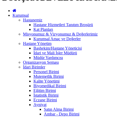
Kurumsal
Hastanemiz
Hastane Hizmetleri Tanıtım Broşürü
Kat Planları
Misyonumuz & Vizyonumuz & Değerlerimiz
Kurumsal Amaç ve Değerler
Hastane Yönetim
Başhekim/Hastane Yöneticisi
İdari ve Mali İşler Müdürü
Müdür Yardımcısı
Organizasyon Şeması
İdari Birimler
Personel Birimi
Mutemetlik Birimi
Kalite Yönetimi
Biyomedikal Birimi
Eğitim Birimi
İstatistik Birimi
Eczane Birimi
Ayniyat
Satın Alma Birimi
Ambar - Depo Birimi