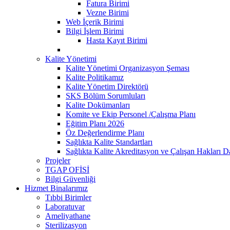
Fatura Birimi
Vezne Birimi
Web İçerik Birimi
Bilgi İşlem Birimi
Hasta Kayıt Birimi
Kalite Yönetimi
Kalite Yönetimi Organizasyon Şeması
Kalite Politikamız
Kalite Yönetim Direktörü
SKS Bölüm Sorumluları
Kalite Dokümanları
Komite ve Ekip Personel /Çalışma Planı
Eğitim Planı 2026
Öz Değerlendirme Planı
Sağlıkta Kalite Standartları
Sağlıkta Kalite Akreditasyon ve Çalışan Hakları Da
Projeler
TGAP OFİSİ
Bilgi Güvenliği
Hizmet Binalarımız
Tıbbi Birimler
Laboratuvar
Ameliyathane
Sterilizasyon