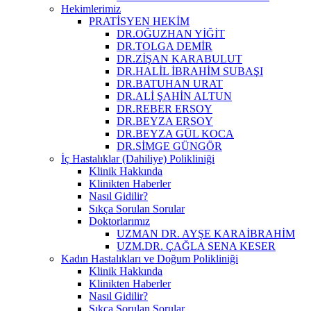
Hekimlerimiz
PRATİSYEN HEKİM
DR.OĞUZHAN YİĞİT
DR.TOLGA DEMİR
DR.ZİŞAN KARABULUT
DR.HALİL İBRAHİM SUBAŞI
DR.BATUHAN URAT
DR.ALİ ŞAHİN ALTUN
DR.REBER ERSOY
DR.BEYZA ERSOY
DR.BEYZA GÜL KOCA
DR.SİMGE GÜNGÖR
İç Hastalıklar (Dahiliye) Polikliniği
Klinik Hakkında
Klinikten Haberler
Nasıl Gidilir?
Sıkça Sorulan Sorular
Doktorlarımız
UZMAN DR. AYŞE KARAİBRAHİM
UZM.DR. ÇAĞLA SENA KESER
Kadın Hastalıkları ve Doğum Polikliniği
Klinik Hakkında
Klinikten Haberler
Nasıl Gidilir?
Sıkça Sorulan Sorular