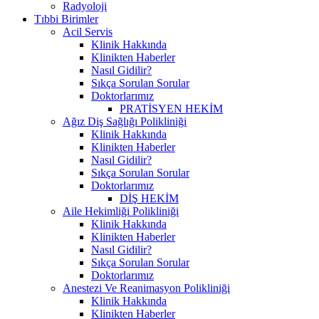
Radyoloji
Tıbbi Birimler
Acil Servis
Klinik Hakkında
Klinikten Haberler
Nasıl Gidilir?
Sıkça Sorulan Sorular
Doktorlarımız
PRATİSYEN HEKİM
Ağız Diş Sağlığı Polikliniği
Klinik Hakkında
Klinikten Haberler
Nasıl Gidilir?
Sıkça Sorulan Sorular
Doktorlarımız
DİŞ HEKİM
Aile Hekimliği Polikliniği
Klinik Hakkında
Klinikten Haberler
Nasıl Gidilir?
Sıkça Sorulan Sorular
Doktorlarımız
Anestezi Ve Reanimasyon Polikliniği
Klinik Hakkında
Klinikten Haberler