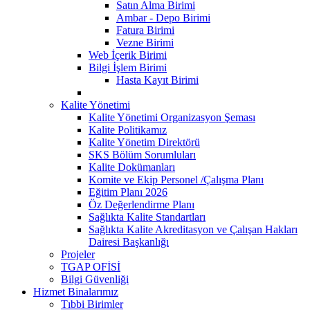
Satın Alma Birimi
Ambar - Depo Birimi
Fatura Birimi
Vezne Birimi
Web İçerik Birimi
Bilgi İşlem Birimi
Hasta Kayıt Birimi
Kalite Yönetimi
Kalite Yönetimi Organizasyon Şeması
Kalite Politikamız
Kalite Yönetim Direktörü
SKS Bölüm Sorumluları
Kalite Dokümanları
Komite ve Ekip Personel /Çalışma Planı
Eğitim Planı 2026
Öz Değerlendirme Planı
Sağlıkta Kalite Standartları
Sağlıkta Kalite Akreditasyon ve Çalışan Hakları
Dairesi Başkanlığı
Projeler
TGAP OFİSİ
Bilgi Güvenliği
Hizmet Binalarımız
Tıbbi Birimler