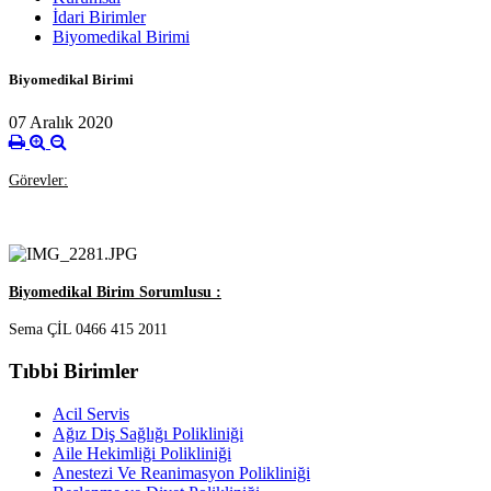
İdari Birimler
Biyomedikal Birimi
Biyomedikal Birimi
07 Aralık 2020
Görevler:
Biyomedikal Birim Sorumlusu :
Sema ÇİL 0466 415
2011
Tıbbi Birimler
Acil Servis
Ağız Diş Sağlığı Polikliniği
Aile Hekimliği Polikliniği
Anestezi Ve Reanimasyon Polikliniği