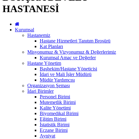
HASTANESİ
Kurumsal
Hastanemiz
Hastane Hizmetleri Tanıtım Broşürü
Kat Planları
Misyonumuz & Vizyonumuz & Değerlerimiz
Kurumsal Amaç ve Değerler
Hastane Yönetim
Başhekim/Hastane Yöneticisi
İdari ve Mali İşler Müdürü
Müdür Yardımcısı
Organizasyon Şeması
İdari Birimler
Personel Birimi
Mutemetlik Birimi
Kalite Yönetimi
Biyomedikal Birimi
Eğitim Birimi
İstatistik Birimi
Eczane Birimi
Ayniyat