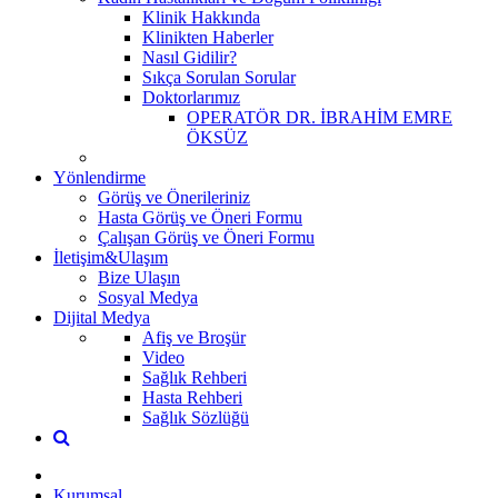
Klinik Hakkında
Klinikten Haberler
Nasıl Gidilir?
Sıkça Sorulan Sorular
Doktorlarımız
OPERATÖR DR. İBRAHİM EMRE
ÖKSÜZ
Yönlendirme
Görüş ve Önerileriniz
Hasta Görüş ve Öneri Formu
Çalışan Görüş ve Öneri Formu
İletişim&Ulaşım
Bize Ulaşın
Sosyal Medya
Dijital Medya
Afiş ve Broşür
Video
Sağlık Rehberi
Hasta Rehberi
Sağlık Sözlüğü
Kurumsal