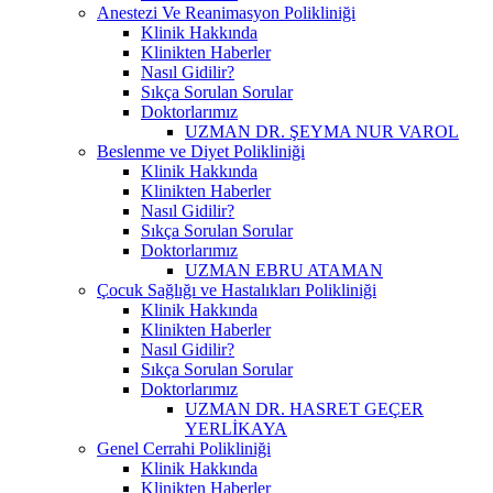
Anestezi Ve Reanimasyon Polikliniği
Klinik Hakkında
Klinikten Haberler
Nasıl Gidilir?
Sıkça Sorulan Sorular
Doktorlarımız
UZMAN DR. ŞEYMA NUR VAROL
Beslenme ve Diyet Polikliniği
Klinik Hakkında
Klinikten Haberler
Nasıl Gidilir?
Sıkça Sorulan Sorular
Doktorlarımız
UZMAN EBRU ATAMAN
Çocuk Sağlığı ve Hastalıkları Polikliniği
Klinik Hakkında
Klinikten Haberler
Nasıl Gidilir?
Sıkça Sorulan Sorular
Doktorlarımız
UZMAN DR. HASRET GEÇER
YERLİKAYA
Genel Cerrahi Polikliniği
Klinik Hakkında
Klinikten Haberler