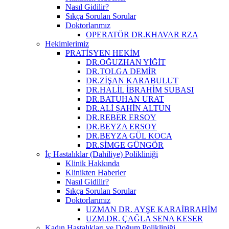
Nasıl Gidilir?
Sıkça Sorulan Sorular
Doktorlarımız
OPERATÖR DR.KHAVAR RZA
Hekimlerimiz
PRATİSYEN HEKİM
DR.OĞUZHAN YİĞİT
DR.TOLGA DEMİR
DR.ZİŞAN KARABULUT
DR.HALİL İBRAHİM SUBAŞI
DR.BATUHAN URAT
DR.ALİ ŞAHİN ALTUN
DR.REBER ERSOY
DR.BEYZA ERSOY
DR.BEYZA GÜL KOCA
DR.SİMGE GÜNGÖR
İç Hastalıklar (Dahiliye) Polikliniği
Klinik Hakkında
Klinikten Haberler
Nasıl Gidilir?
Sıkça Sorulan Sorular
Doktorlarımız
UZMAN DR. AYŞE KARAİBRAHİM
UZM.DR. ÇAĞLA SENA KESER
Kadın Hastalıkları ve Doğum Polikliniği