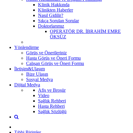
Klinik Hakkında
Klinikten Haberler
Nasıl Gidilir?
Sıkça Sorulan Sorular
Doktorlarımız
OPERATÖR DR. İBRAHİM EMRE
ÖKSÜZ
Yönlendirme
Görüş ve Önerileriniz
Hasta Görüş ve Öneri Formu
Çalışan Görüş ve Öneri Formu
İletişim&Ulaşım
Bize Ulaşın
Sosyal Medya
Dijital Medya
Afiş ve Broşür
Video
Sağlık Rehberi
Hasta Rehberi
Sağlık Sözlüğü
Tıbbi Birimler