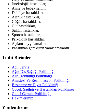
Jinekolojik hastalıklar,
Anne ve bebek sağlığı,
Dahiliye hastalıkları,
Alerjik hastalıklar,
Göğüs hastalıkları,
Cilt hastalıkları,
Salgın hastalıklar,
Sporcu hastalıkları,
Psikolojik hastalıklar,
Aşılama uygulamaları,
Pansuman gerektiren yaralanmalardır.
Tıbbi Birimler
Acil Servis
Ağız Diş Sağlığı Polikliniği
Aile Hekimliği Polikliniği
Anestezi Ve Reanimasyon Polikliniği
Beslenme ve Diyet Polikliniği
Çocuk Sağlığı ve Hastalıkları Polikliniği
Genel Cerrahi Polikliniği
Hekimlerimiz
Yönlendirme