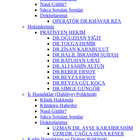
Nasıl Gidilir?
Sıkça Sorulan Sorular
Doktorlarımız
OPERATÖR DR.KHAVAR RZA
Hekimlerimiz
PRATİSYEN HEKİM
DR.OĞUZHAN YİĞİT
DR.TOLGA DEMİR
DR.ZİŞAN KARABULUT
DR.HALİL İBRAHİM SUBAŞI
DR.BATUHAN URAT
DR.ALİ ŞAHİN ALTUN
DR.REBER ERSOY
DR.BEYZA ERSOY
DR.BEYZA GÜL KOCA
DR.SİMGE GÜNGÖR
İç Hastalıklar (Dahiliye) Polikliniği
Klinik Hakkında
Klinikten Haberler
Nasıl Gidilir?
Sıkça Sorulan Sorular
Doktorlarımız
UZMAN DR. AYŞE KARAİBRAHİM
UZM.DR. ÇAĞLA SENA KESER
Kadın Hastalıkları ve Doğum Polikliniği