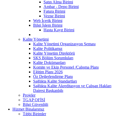
Satın Alma Birimi
Ambar - Depo Birimi
Fatura Birimi
Vezne Birimi
Web İçerik Birimi
Bilgi İşlem Birimi
Hasta Kayıt Birimi
Kalite Yönetimi
Kalite Yönetimi Organizasyon Şeması
Kalite Politikamız
Kalite Yönetim Direktörü
SKS Bölüm Sorumluları
Kalite Dokümanları
Komite ve Ekip Personel /Çalışma Planı
Eğitim Planı 2026
Öz Değerlendirme Planı
Sağlıkta Kalite Standartları
Sağlıkta Kalite Akreditasyon ve Çalışan Hakları
Dairesi Başkanlığı
Projeler
TGAP OFİSİ
Bilgi Güvenliği
Hizmet Binalarımız
Tıbbi Birimler