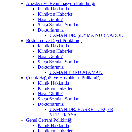
Anestezi Ve Reanimasyon Polikliniği
Klinik Hakkında
Klinikten Haberler
Nasıl Gidilir?
Sıkça Sorulan Sorular
Doktorlarımız
UZMAN DR. ŞEYMA NUR VAROL
Beslenme ve Diyet Polikliniği
Klinik Hakkında
Klinikten Haberler
Nasıl Gidilir?
Sıkça Sorulan Sorular
Doktorlarımız
UZMAN EBRU ATAMAN
Çocuk Sağlığı ve Hastalıkları Polikliniği
Klinik Hakkında
Klinikten Haberler
Nasıl Gidilir?
Sıkça Sorulan Sorular
Doktorlarımız
UZMAN DR. HASRET GEÇER
YERLİKAYA
Genel Cerrahi Polikliniği
Klinik Hakkında
Klinikten Haberler