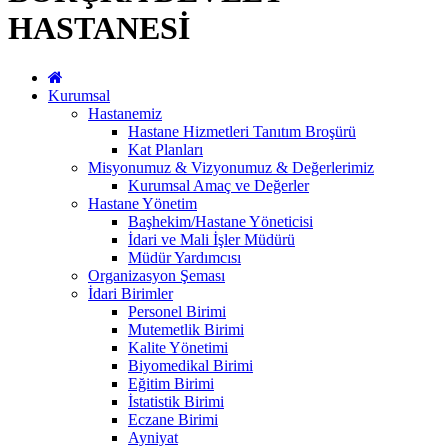
HASTANESİ
Kurumsal
Hastanemiz
Hastane Hizmetleri Tanıtım Broşürü
Kat Planları
Misyonumuz & Vizyonumuz & Değerlerimiz
Kurumsal Amaç ve Değerler
Hastane Yönetim
Başhekim/Hastane Yöneticisi
İdari ve Mali İşler Müdürü
Müdür Yardımcısı
Organizasyon Şeması
İdari Birimler
Personel Birimi
Mutemetlik Birimi
Kalite Yönetimi
Biyomedikal Birimi
Eğitim Birimi
İstatistik Birimi
Eczane Birimi
Ayniyat