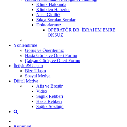
Klinik Hakkında
Klinikten Haberler
Nasıl Gidilir?
Sıkça Sorulan Sorular
Doktorlarımız
OPERATÖR DR. İBRAHİM EMRE
ÖKSÜZ
Yönlendirme
Görüş ve Önerileriniz
Hasta Görüş ve Öneri Formu
Çalışan Görüş ve Öneri Formu
İletişim&Ulaşım
Bize Ulaşın
Sosyal Medya
Dijital Medya
Afiş ve Broşür
Video
Sağlık Rehberi
Hasta Rehberi
Sağlık Sözlüğü
Kurumsal