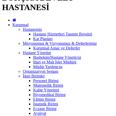
HASTANESİ
Kurumsal
Hastanemiz
Hastane Hizmetleri Tanıtım Broşürü
Kat Planları
Misyonumuz & Vizyonumuz & Değerlerimiz
Kurumsal Amaç ve Değerler
Hastane Yönetim
Başhekim/Hastane Yöneticisi
İdari ve Mali İşler Müdürü
Müdür Yardımcısı
Organizasyon Şeması
İdari Birimler
Personel Birimi
Mutemetlik Birimi
Kalite Yönetimi
Biyomedikal Birimi
Eğitim Birimi
İstatistik Birimi
Eczane Birimi
Ayniyat