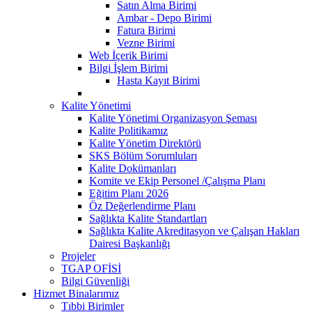
Satın Alma Birimi
Ambar - Depo Birimi
Fatura Birimi
Vezne Birimi
Web İçerik Birimi
Bilgi İşlem Birimi
Hasta Kayıt Birimi
Kalite Yönetimi
Kalite Yönetimi Organizasyon Şeması
Kalite Politikamız
Kalite Yönetim Direktörü
SKS Bölüm Sorumluları
Kalite Dokümanları
Komite ve Ekip Personel /Çalışma Planı
Eğitim Planı 2026
Öz Değerlendirme Planı
Sağlıkta Kalite Standartları
Sağlıkta Kalite Akreditasyon ve Çalışan Hakları
Dairesi Başkanlığı
Projeler
TGAP OFİSİ
Bilgi Güvenliği
Hizmet Binalarımız
Tıbbi Birimler