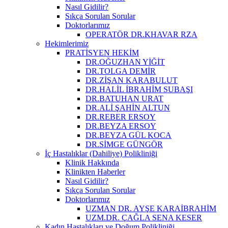
Nasıl Gidilir?
Sıkça Sorulan Sorular
Doktorlarımız
OPERATÖR DR.KHAVAR RZA
Hekimlerimiz
PRATİSYEN HEKİM
DR.OĞUZHAN YİĞİT
DR.TOLGA DEMİR
DR.ZİŞAN KARABULUT
DR.HALİL İBRAHİM SUBAŞI
DR.BATUHAN URAT
DR.ALİ ŞAHİN ALTUN
DR.REBER ERSOY
DR.BEYZA ERSOY
DR.BEYZA GÜL KOCA
DR.SİMGE GÜNGÖR
İç Hastalıklar (Dahiliye) Polikliniği
Klinik Hakkında
Klinikten Haberler
Nasıl Gidilir?
Sıkça Sorulan Sorular
Doktorlarımız
UZMAN DR. AYŞE KARAİBRAHİM
UZM.DR. ÇAĞLA SENA KESER
Kadın Hastalıkları ve Doğum Polikliniği