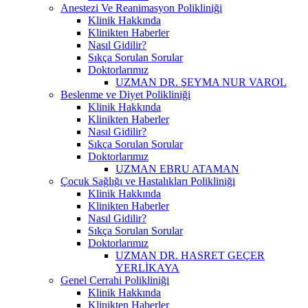
Anestezi Ve Reanimasyon Polikliniği
Klinik Hakkında
Klinikten Haberler
Nasıl Gidilir?
Sıkça Sorulan Sorular
Doktorlarımız
UZMAN DR. ŞEYMA NUR VAROL
Beslenme ve Diyet Polikliniği
Klinik Hakkında
Klinikten Haberler
Nasıl Gidilir?
Sıkça Sorulan Sorular
Doktorlarımız
UZMAN EBRU ATAMAN
Çocuk Sağlığı ve Hastalıkları Polikliniği
Klinik Hakkında
Klinikten Haberler
Nasıl Gidilir?
Sıkça Sorulan Sorular
Doktorlarımız
UZMAN DR. HASRET GEÇER
YERLİKAYA
Genel Cerrahi Polikliniği
Klinik Hakkında
Klinikten Haberler