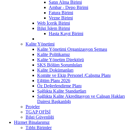
Satın Alma Birimi
Ambar - Depo Birimi
Fatura Birimi
Vezne Birimi
Web İçerik Birimi
Bilgi İşlem Birimi
Hasta Kayıt Birimi
Kalite Yönetimi
Kalite Yönetimi Organizasyon Şeması
Kalite Politikamız
Kalite Yönetim Direktörü
SKS Bölüm Sorumluları
Kalite Dokümanları
Komite ve Ekip Personel /Çalışma Planı
Eğitim Planı 2026
Öz Değerlendirme Planı
Sağlıkta Kalite Standartları
Sağlıkta Kalite Akreditasyon ve Çalışan Hakları
Dairesi Başkanlığı
Projeler
TGAP OFİSİ
Bilgi Güvenliği
Hizmet Binalarımız
Tıbbi Birimler