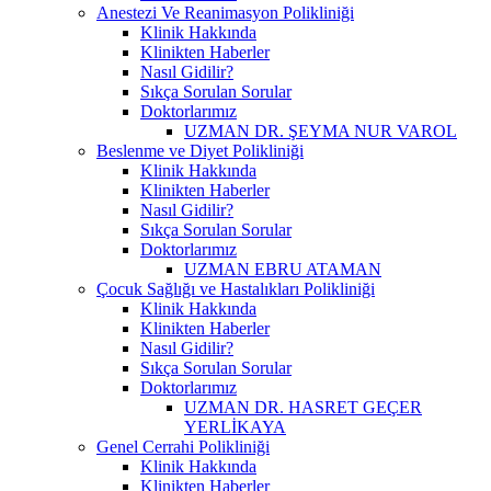
Anestezi Ve Reanimasyon Polikliniği
Klinik Hakkında
Klinikten Haberler
Nasıl Gidilir?
Sıkça Sorulan Sorular
Doktorlarımız
UZMAN DR. ŞEYMA NUR VAROL
Beslenme ve Diyet Polikliniği
Klinik Hakkında
Klinikten Haberler
Nasıl Gidilir?
Sıkça Sorulan Sorular
Doktorlarımız
UZMAN EBRU ATAMAN
Çocuk Sağlığı ve Hastalıkları Polikliniği
Klinik Hakkında
Klinikten Haberler
Nasıl Gidilir?
Sıkça Sorulan Sorular
Doktorlarımız
UZMAN DR. HASRET GEÇER
YERLİKAYA
Genel Cerrahi Polikliniği
Klinik Hakkında
Klinikten Haberler