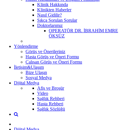
Klinik Hakkında
Klinikten Haberler
Nasıl Gidilir?
Sıkça Sorulan Sorular
Doktorlarımız
OPERATÖR DR. İBRAHİM EMRE
ÖKSÜZ
Yönlendirme
Görüş ve Önerileriniz
Hasta Görüş ve Öneri Formu
Çalışan Görüş ve Öneri Formu
İletişim&Ulaşım
Bize Ulaşın
Sosyal Medya
Dijital Medya
Afiş ve Broşür
Video
Sağlık Rehberi
Hasta Rehberi
Sağlık Sözlüğü
Dijital Medya