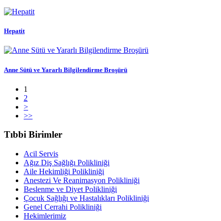
Hepatit
Anne Sütü ve Yararlı Bilgilendirme Broşürü
1
2
>
>>
Tıbbi Birimler
Acil Servis
Ağız Diş Sağlığı Polikliniği
Aile Hekimliği Polikliniği
Anestezi Ve Reanimasyon Polikliniği
Beslenme ve Diyet Polikliniği
Çocuk Sağlığı ve Hastalıkları Polikliniği
Genel Cerrahi Polikliniği
Hekimlerimiz