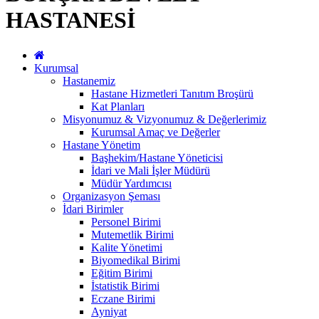
HASTANESİ
Kurumsal
Hastanemiz
Hastane Hizmetleri Tanıtım Broşürü
Kat Planları
Misyonumuz & Vizyonumuz & Değerlerimiz
Kurumsal Amaç ve Değerler
Hastane Yönetim
Başhekim/Hastane Yöneticisi
İdari ve Mali İşler Müdürü
Müdür Yardımcısı
Organizasyon Şeması
İdari Birimler
Personel Birimi
Mutemetlik Birimi
Kalite Yönetimi
Biyomedikal Birimi
Eğitim Birimi
İstatistik Birimi
Eczane Birimi
Ayniyat