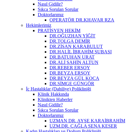
Nasıl Gidilir?
Sıkça Sorulan Sorular
Doktorlarımız
OPERATÖR DR.KHAVAR RZA
Hekimlerimiz
PRATİSYEN HEKİM
DR.OĞUZHAN YİĞİT
DR.TOLGA DEMİR
DR.ZİŞAN KARABULUT
DR.HALİL İBRAHİM SUBAŞI
DR.BATUHAN URAT
DR.ALİ ŞAHİN ALTUN
DR.REBER ERSOY
DR.BEYZA ERSOY
DR.BEYZA GÜL KOCA
DR.SİMGE GÜNGÖR
İç Hastalıklar (Dahiliye) Polikliniği
Klinik Hakkında
Klinikten Haberler
Nasıl Gidilir?
Sıkça Sorulan Sorular
Doktorlarımız
UZMAN DR. AYŞE KARAİBRAHİM
UZM.DR. ÇAĞLA SENA KESER
Kadın Hastalıkları ve Doğum Polikliniği