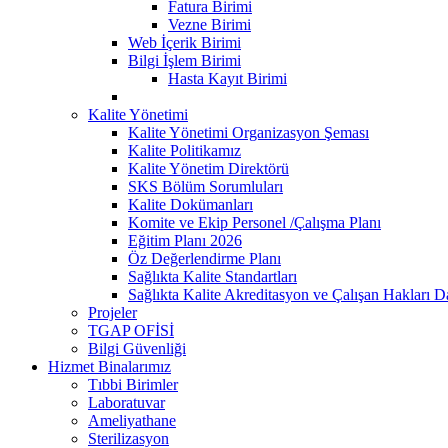
Fatura Birimi
Vezne Birimi
Web İçerik Birimi
Bilgi İşlem Birimi
Hasta Kayıt Birimi
Kalite Yönetimi
Kalite Yönetimi Organizasyon Şeması
Kalite Politikamız
Kalite Yönetim Direktörü
SKS Bölüm Sorumluları
Kalite Dokümanları
Komite ve Ekip Personel /Çalışma Planı
Eğitim Planı 2026
Öz Değerlendirme Planı
Sağlıkta Kalite Standartları
Sağlıkta Kalite Akreditasyon ve Çalışan Hakları Da
Projeler
TGAP OFİSİ
Bilgi Güvenliği
Hizmet Binalarımız
Tıbbi Birimler
Laboratuvar
Ameliyathane
Sterilizasyon