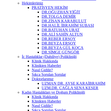
Hekimlerimiz
PRATİSYEN HEKİM
DR.OĞUZHAN YİĞİT
DR.TOLGA DEMİR
DR.ZİŞAN KARABULUT
DR.HALİL İBRAHİM SUBAŞI
DR.BATUHAN URAT
DR.ALİ ŞAHİN ALTUN
DR.REBER ERSOY
DR.BEYZA ERSOY
DR.BEYZA GÜL KOCA
DR.SİMGE GÜNGÖR
İç Hastalıklar (Dahiliye) Polikliniği
Klinik Hakkında
Klinikten Haberler
Nasıl Gidilir?
Sıkça Sorulan Sorular
Doktorlarımız
UZMAN DR. AYŞE KARAİBRAHİM
UZM.DR. ÇAĞLA SENA KESER
Kadın Hastalıkları ve Doğum Polikliniği
Klinik Hakkında
Klinikten Haberler
Nasıl Gidilir?
Sıkça Sorulan Sorular