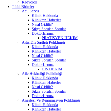
Radyoloji
Tıbbi Birimler
Acil Servis
Klinik Hakkında
Klinikten Haberler
Nasıl Gidilir?
Sıkça Sorulan Sorular
Doktorlarımız
PRATİSYEN HEKİM
Ağız Diş Sağlığı Polikliniği
Klinik Hakkında
Klinikten Haberler
Nasıl Gidilir?
Sıkça Sorulan Sorular
Doktorlarımız
DİŞ HEKİM
Aile Hekimliği Polikliniği
Klinik Hakkında
Klinikten Haberler
Nasıl Gidilir?
Sıkça Sorulan Sorular
Doktorlarımız
Anestezi Ve Reanimasyon Polikliniği
Klinik Hakkında
Klinikten Haberler