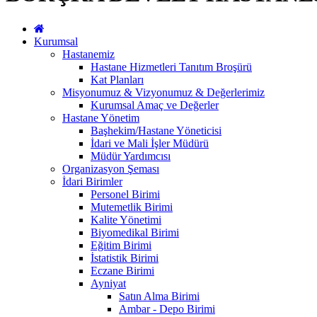
Kurumsal
Hastanemiz
Hastane Hizmetleri Tanıtım Broşürü
Kat Planları
Misyonumuz & Vizyonumuz & Değerlerimiz
Kurumsal Amaç ve Değerler
Hastane Yönetim
Başhekim/Hastane Yöneticisi
İdari ve Mali İşler Müdürü
Müdür Yardımcısı
Organizasyon Şeması
İdari Birimler
Personel Birimi
Mutemetlik Birimi
Kalite Yönetimi
Biyomedikal Birimi
Eğitim Birimi
İstatistik Birimi
Eczane Birimi
Ayniyat
Satın Alma Birimi
Ambar - Depo Birimi