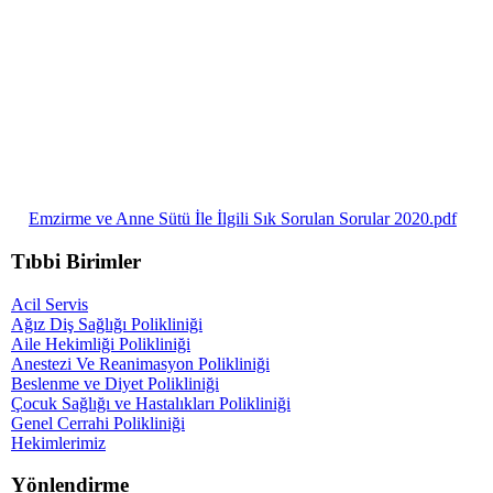
Emzirme ve Anne Sütü İle İlgili Sık Sorulan Sorular 2020.pdf
Tıbbi Birimler
Acil Servis
Ağız Diş Sağlığı Polikliniği
Aile Hekimliği Polikliniği
Anestezi Ve Reanimasyon Polikliniği
Beslenme ve Diyet Polikliniği
Çocuk Sağlığı ve Hastalıkları Polikliniği
Genel Cerrahi Polikliniği
Hekimlerimiz
Yönlendirme