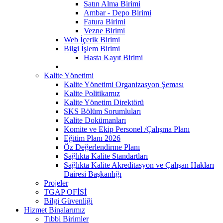
Satın Alma Birimi
Ambar - Depo Birimi
Fatura Birimi
Vezne Birimi
Web İçerik Birimi
Bilgi İşlem Birimi
Hasta Kayıt Birimi
Kalite Yönetimi
Kalite Yönetimi Organizasyon Şeması
Kalite Politikamız
Kalite Yönetim Direktörü
SKS Bölüm Sorumluları
Kalite Dokümanları
Komite ve Ekip Personel /Çalışma Planı
Eğitim Planı 2026
Öz Değerlendirme Planı
Sağlıkta Kalite Standartları
Sağlıkta Kalite Akreditasyon ve Çalışan Hakları
Dairesi Başkanlığı
Projeler
TGAP OFİSİ
Bilgi Güvenliği
Hizmet Binalarımız
Tıbbi Birimler