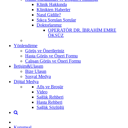
Klinik Hakkında
Klinikten Haberler
Nasıl Gidilir?
Sıkça Sorulan Sorular
Doktorlarımız
OPERATÖR DR. İBRAHİM EMRE
ÖKSÜZ
Yönlendirme
Görüş ve Önerileriniz
Hasta Görüş ve Öneri Formu
Çalışan Görüş ve Öneri Formu
İletişim&Ulaşım
Bize Ulaşın
Sosyal Medya
Dijital Medya
Afiş ve Broşür
Video
Sağlık Rehberi
Hasta Rehberi
Sağlık Sözlüğü
Kurumsal