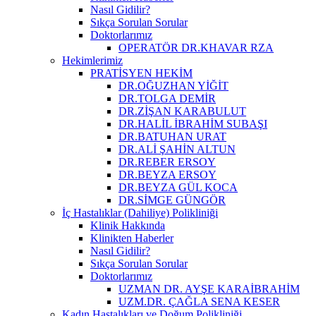
Nasıl Gidilir?
Sıkça Sorulan Sorular
Doktorlarımız
OPERATÖR DR.KHAVAR RZA
Hekimlerimiz
PRATİSYEN HEKİM
DR.OĞUZHAN YİĞİT
DR.TOLGA DEMİR
DR.ZİŞAN KARABULUT
DR.HALİL İBRAHİM SUBAŞI
DR.BATUHAN URAT
DR.ALİ ŞAHİN ALTUN
DR.REBER ERSOY
DR.BEYZA ERSOY
DR.BEYZA GÜL KOCA
DR.SİMGE GÜNGÖR
İç Hastalıklar (Dahiliye) Polikliniği
Klinik Hakkında
Klinikten Haberler
Nasıl Gidilir?
Sıkça Sorulan Sorular
Doktorlarımız
UZMAN DR. AYŞE KARAİBRAHİM
UZM.DR. ÇAĞLA SENA KESER
Kadın Hastalıkları ve Doğum Polikliniği