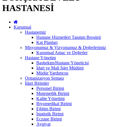
HASTANESİ
Kurumsal
Hastanemiz
Hastane Hizmetleri Tanıtım Broşürü
Kat Planları
Misyonumuz & Vizyonumuz & Değerlerimiz
Kurumsal Amaç ve Değerler
Hastane Yönetim
Başhekim/Hastane Yöneticisi
İdari ve Mali İşler Müdürü
Müdür Yardımcısı
Organizasyon Şeması
İdari Birimler
Personel Birimi
Mutemetlik Birimi
Kalite Yönetimi
Biyomedikal Birimi
Eğitim Birimi
İstatistik Birimi
Eczane Birimi
Ayniyat