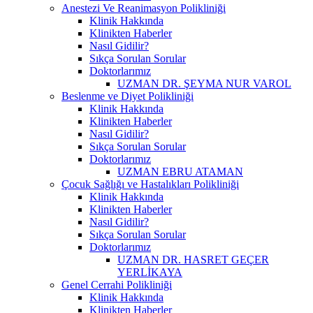
Anestezi Ve Reanimasyon Polikliniği
Klinik Hakkında
Klinikten Haberler
Nasıl Gidilir?
Sıkça Sorulan Sorular
Doktorlarımız
UZMAN DR. ŞEYMA NUR VAROL
Beslenme ve Diyet Polikliniği
Klinik Hakkında
Klinikten Haberler
Nasıl Gidilir?
Sıkça Sorulan Sorular
Doktorlarımız
UZMAN EBRU ATAMAN
Çocuk Sağlığı ve Hastalıkları Polikliniği
Klinik Hakkında
Klinikten Haberler
Nasıl Gidilir?
Sıkça Sorulan Sorular
Doktorlarımız
UZMAN DR. HASRET GEÇER
YERLİKAYA
Genel Cerrahi Polikliniği
Klinik Hakkında
Klinikten Haberler