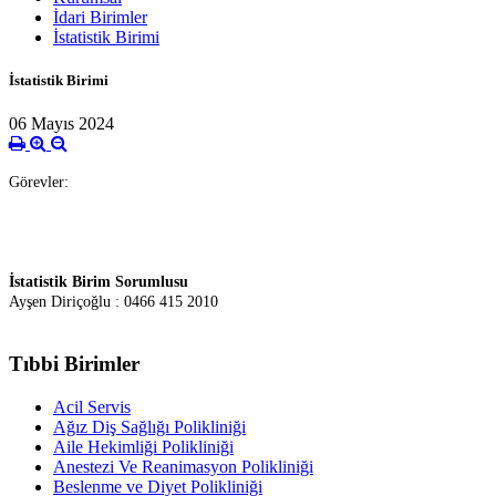
İdari Birimler
İstatistik Birimi
İstatistik Birimi
06 Mayıs 2024
Görevler:
İstatistik Birim Sorumlusu
Ayşen Diriçoğlu : 0466 415 2010
Tıbbi Birimler
Acil Servis
Ağız Diş Sağlığı Polikliniği
Aile Hekimliği Polikliniği
Anestezi Ve Reanimasyon Polikliniği
Beslenme ve Diyet Polikliniği