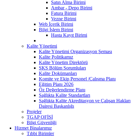
Satın Alma Birimi
Ambar - Depo Birimi
Fatura Birimi
Vezne Birimi
Web İçerik Birimi
Bilgi İşlem Birimi
Hasta Kayıt Birimi
Kalite Yönetimi
Kalite Yönetimi Organizasyon Şeması
Kalite Politikamız
Kalite Yönetim Direktörü
SKS Bölüm Sorumluları
Kalite Dokümanları
Komite ve Ekip Personel /Çalışma Planı
Eğitim Planı 2026
Öz Değerlendirme Planı
Sağlıkta Kalite Standartları
Sağlıkta Kalite Akreditasyon ve Çalışan Hakları
Dairesi Başkanlığı
Projeler
TGAP OFİSİ
Bilgi Güvenliği
Hizmet Binalarımız
Tıbbi Birimler