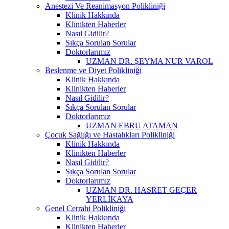
Anestezi Ve Reanimasyon Polikliniği
Klinik Hakkında
Klinikten Haberler
Nasıl Gidilir?
Sıkça Sorulan Sorular
Doktorlarımız
UZMAN DR. ŞEYMA NUR VAROL
Beslenme ve Diyet Polikliniği
Klinik Hakkında
Klinikten Haberler
Nasıl Gidilir?
Sıkça Sorulan Sorular
Doktorlarımız
UZMAN EBRU ATAMAN
Çocuk Sağlığı ve Hastalıkları Polikliniği
Klinik Hakkında
Klinikten Haberler
Nasıl Gidilir?
Sıkça Sorulan Sorular
Doktorlarımız
UZMAN DR. HASRET GEÇER
YERLİKAYA
Genel Cerrahi Polikliniği
Klinik Hakkında
Klinikten Haberler