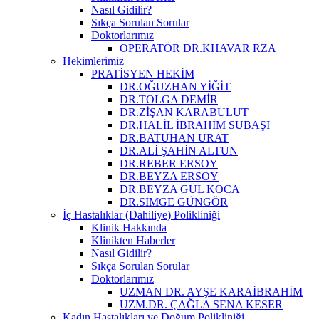
Nasıl Gidilir?
Sıkça Sorulan Sorular
Doktorlarımız
OPERATÖR DR.KHAVAR RZA
Hekimlerimiz
PRATİSYEN HEKİM
DR.OĞUZHAN YİĞİT
DR.TOLGA DEMİR
DR.ZİŞAN KARABULUT
DR.HALİL İBRAHİM SUBAŞI
DR.BATUHAN URAT
DR.ALİ ŞAHİN ALTUN
DR.REBER ERSOY
DR.BEYZA ERSOY
DR.BEYZA GÜL KOCA
DR.SİMGE GÜNGÖR
İç Hastalıklar (Dahiliye) Polikliniği
Klinik Hakkında
Klinikten Haberler
Nasıl Gidilir?
Sıkça Sorulan Sorular
Doktorlarımız
UZMAN DR. AYŞE KARAİBRAHİM
UZM.DR. ÇAĞLA SENA KESER
Kadın Hastalıkları ve Doğum Polikliniği