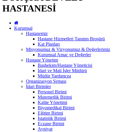
HASTANESİ
Kurumsal
Hastanemiz
Hastane Hizmetleri Tanıtım Broşürü
Kat Planları
Misyonumuz & Vizyonumuz & Değerlerimiz
Kurumsal Amaç ve Değerler
Hastane Yönetim
Başhekim/Hastane Yöneticisi
İdari ve Mali İşler Müdürü
Müdür Yardımcısı
Organizasyon Şeması
İdari Birimler
Personel Birimi
Mutemetlik Birimi
Kalite Yönetimi
Biyomedikal Birimi
Eğitim Birimi
İstatistik Birimi
Eczane Birimi
Ayniyat