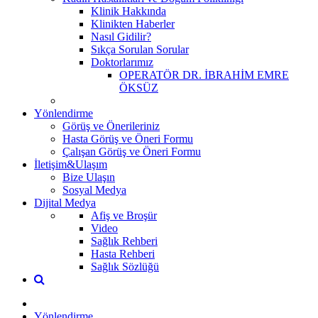
Klinik Hakkında
Klinikten Haberler
Nasıl Gidilir?
Sıkça Sorulan Sorular
Doktorlarımız
OPERATÖR DR. İBRAHİM EMRE
ÖKSÜZ
Yönlendirme
Görüş ve Önerileriniz
Hasta Görüş ve Öneri Formu
Çalışan Görüş ve Öneri Formu
İletişim&Ulaşım
Bize Ulaşın
Sosyal Medya
Dijital Medya
Afiş ve Broşür
Video
Sağlık Rehberi
Hasta Rehberi
Sağlık Sözlüğü
Yönlendirme