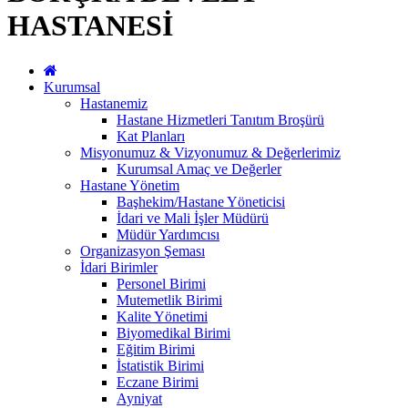
HASTANESİ
Kurumsal
Hastanemiz
Hastane Hizmetleri Tanıtım Broşürü
Kat Planları
Misyonumuz & Vizyonumuz & Değerlerimiz
Kurumsal Amaç ve Değerler
Hastane Yönetim
Başhekim/Hastane Yöneticisi
İdari ve Mali İşler Müdürü
Müdür Yardımcısı
Organizasyon Şeması
İdari Birimler
Personel Birimi
Mutemetlik Birimi
Kalite Yönetimi
Biyomedikal Birimi
Eğitim Birimi
İstatistik Birimi
Eczane Birimi
Ayniyat