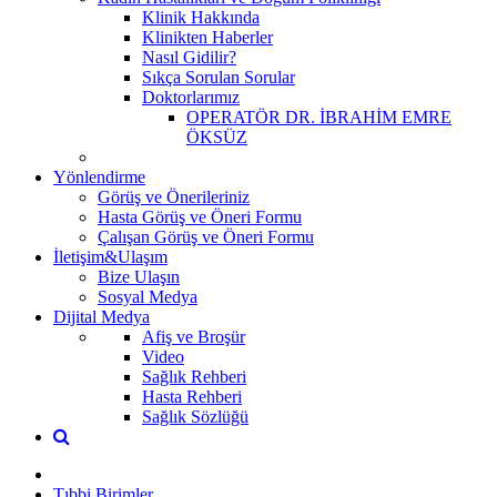
Klinik Hakkında
Klinikten Haberler
Nasıl Gidilir?
Sıkça Sorulan Sorular
Doktorlarımız
OPERATÖR DR. İBRAHİM EMRE
ÖKSÜZ
Yönlendirme
Görüş ve Önerileriniz
Hasta Görüş ve Öneri Formu
Çalışan Görüş ve Öneri Formu
İletişim&Ulaşım
Bize Ulaşın
Sosyal Medya
Dijital Medya
Afiş ve Broşür
Video
Sağlık Rehberi
Hasta Rehberi
Sağlık Sözlüğü
Tıbbi Birimler