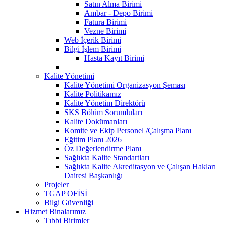
Satın Alma Birimi
Ambar - Depo Birimi
Fatura Birimi
Vezne Birimi
Web İçerik Birimi
Bilgi İşlem Birimi
Hasta Kayıt Birimi
Kalite Yönetimi
Kalite Yönetimi Organizasyon Şeması
Kalite Politikamız
Kalite Yönetim Direktörü
SKS Bölüm Sorumluları
Kalite Dokümanları
Komite ve Ekip Personel /Çalışma Planı
Eğitim Planı 2026
Öz Değerlendirme Planı
Sağlıkta Kalite Standartları
Sağlıkta Kalite Akreditasyon ve Çalışan Hakları
Dairesi Başkanlığı
Projeler
TGAP OFİSİ
Bilgi Güvenliği
Hizmet Binalarımız
Tıbbi Birimler