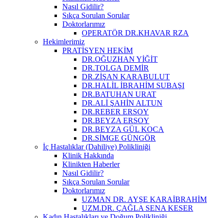
Nasıl Gidilir?
Sıkça Sorulan Sorular
Doktorlarımız
OPERATÖR DR.KHAVAR RZA
Hekimlerimiz
PRATİSYEN HEKİM
DR.OĞUZHAN YİĞİT
DR.TOLGA DEMİR
DR.ZİŞAN KARABULUT
DR.HALİL İBRAHİM SUBAŞI
DR.BATUHAN URAT
DR.ALİ ŞAHİN ALTUN
DR.REBER ERSOY
DR.BEYZA ERSOY
DR.BEYZA GÜL KOCA
DR.SİMGE GÜNGÖR
İç Hastalıklar (Dahiliye) Polikliniği
Klinik Hakkında
Klinikten Haberler
Nasıl Gidilir?
Sıkça Sorulan Sorular
Doktorlarımız
UZMAN DR. AYŞE KARAİBRAHİM
UZM.DR. ÇAĞLA SENA KESER
Kadın Hastalıkları ve Doğum Polikliniği