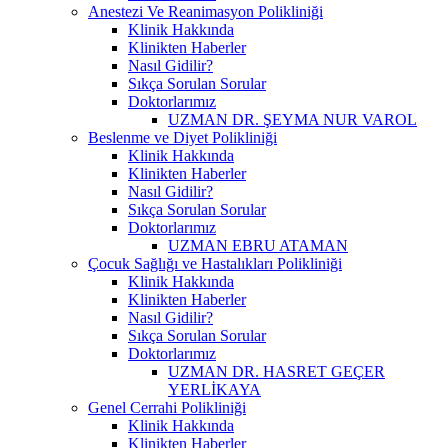
Anestezi Ve Reanimasyon Polikliniği
Klinik Hakkında
Klinikten Haberler
Nasıl Gidilir?
Sıkça Sorulan Sorular
Doktorlarımız
UZMAN DR. ŞEYMA NUR VAROL
Beslenme ve Diyet Polikliniği
Klinik Hakkında
Klinikten Haberler
Nasıl Gidilir?
Sıkça Sorulan Sorular
Doktorlarımız
UZMAN EBRU ATAMAN
Çocuk Sağlığı ve Hastalıkları Polikliniği
Klinik Hakkında
Klinikten Haberler
Nasıl Gidilir?
Sıkça Sorulan Sorular
Doktorlarımız
UZMAN DR. HASRET GEÇER
YERLİKAYA
Genel Cerrahi Polikliniği
Klinik Hakkında
Klinikten Haberler