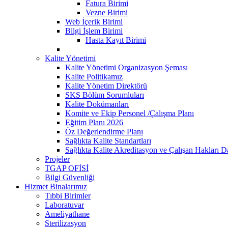
Fatura Birimi
Vezne Birimi
Web İçerik Birimi
Bilgi İşlem Birimi
Hasta Kayıt Birimi
Kalite Yönetimi
Kalite Yönetimi Organizasyon Şeması
Kalite Politikamız
Kalite Yönetim Direktörü
SKS Bölüm Sorumluları
Kalite Dokümanları
Komite ve Ekip Personel /Çalışma Planı
Eğitim Planı 2026
Öz Değerlendirme Planı
Sağlıkta Kalite Standartları
Sağlıkta Kalite Akreditasyon ve Çalışan Hakları Da
Projeler
TGAP OFİSİ
Bilgi Güvenliği
Hizmet Binalarımız
Tıbbi Birimler
Laboratuvar
Ameliyathane
Sterilizasyon