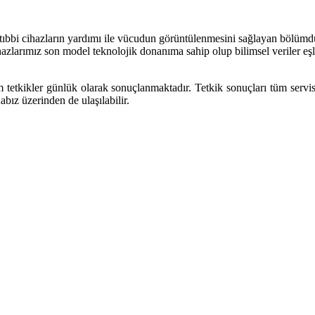
li tıbbi cihazların yardımı ile vücudun görüntülenmesini sağlayan bölüm
hazlarımız son model teknolojik donanıma sahip olup bilimsel veriler eşli
m tetkikler günlük olarak sonuçlanmaktadır. Tetkik sonuçları tüm servis
bız üzerinden de ulaşılabilir.