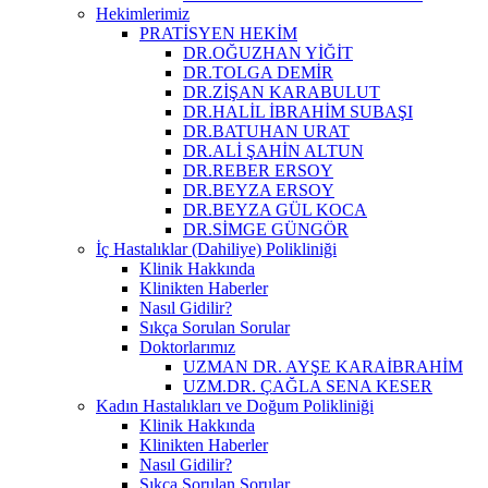
Hekimlerimiz
PRATİSYEN HEKİM
DR.OĞUZHAN YİĞİT
DR.TOLGA DEMİR
DR.ZİŞAN KARABULUT
DR.HALİL İBRAHİM SUBAŞI
DR.BATUHAN URAT
DR.ALİ ŞAHİN ALTUN
DR.REBER ERSOY
DR.BEYZA ERSOY
DR.BEYZA GÜL KOCA
DR.SİMGE GÜNGÖR
İç Hastalıklar (Dahiliye) Polikliniği
Klinik Hakkında
Klinikten Haberler
Nasıl Gidilir?
Sıkça Sorulan Sorular
Doktorlarımız
UZMAN DR. AYŞE KARAİBRAHİM
UZM.DR. ÇAĞLA SENA KESER
Kadın Hastalıkları ve Doğum Polikliniği
Klinik Hakkında
Klinikten Haberler
Nasıl Gidilir?
Sıkça Sorulan Sorular