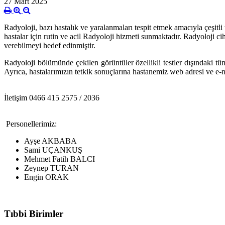
27 Mart 2025
Radyoloji, bazı hastalık ve yaralanmaları tespit etmek amacıyla çeşit
hastalar için rutin ve acil Radyoloji hizmeti sunmaktadır. Radyoloji ci
verebilmeyi hedef edinmiştir.
Radyoloji bölümünde çekilen görüntüler özellikli testler dışındaki tü
Ayrıca, hastalarımızın tetkik sonuçlarına hastanemiz web adresi ve e-na
İletişim 0466 415 2575 / 2036
Personellerimiz:
Ayşe AKBABA
Sami UÇANKUŞ
Mehmet Fatih BALCI
Zeynep TURAN
Engin ORAK
Tıbbi Birimler