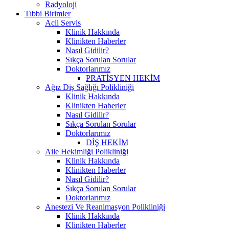
Radyoloji
Tıbbi Birimler
Acil Servis
Klinik Hakkında
Klinikten Haberler
Nasıl Gidilir?
Sıkça Sorulan Sorular
Doktorlarımız
PRATİSYEN HEKİM
Ağız Diş Sağlığı Polikliniği
Klinik Hakkında
Klinikten Haberler
Nasıl Gidilir?
Sıkça Sorulan Sorular
Doktorlarımız
DİŞ HEKİM
Aile Hekimliği Polikliniği
Klinik Hakkında
Klinikten Haberler
Nasıl Gidilir?
Sıkça Sorulan Sorular
Doktorlarımız
Anestezi Ve Reanimasyon Polikliniği
Klinik Hakkında
Klinikten Haberler