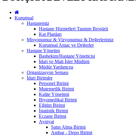
Kurumsal
Hastanemiz
Hastane Hizmetleri Tanıtım Broşürü
Kat Planları
Misyonumuz & Vizyonumuz & Değerlerimiz
Kurumsal Amaç ve Değerler
Hastane Yönetim
Başhekim/Hastane Yöneticisi
İdari ve Mali İşler Müdürü
Müdür Yardımcısı
Organizasyon Şeması
İdari Birimler
Personel Birimi
Mutemetlik Birimi
Kalite Yönetimi
Biyomedikal Birimi
Eğitim Birimi
İstatistik Birimi
Eczane Birimi
Ayniyat
Satın Alma Birimi
Ambar - Depo Birimi