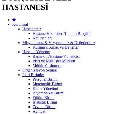
HASTANESİ
Kurumsal
Hastanemiz
Hastane Hizmetleri Tanıtım Broşürü
Kat Planları
Misyonumuz & Vizyonumuz & Değerlerimiz
Kurumsal Amaç ve Değerler
Hastane Yönetim
Başhekim/Hastane Yöneticisi
İdari ve Mali İşler Müdürü
Müdür Yardımcısı
Organizasyon Şeması
İdari Birimler
Personel Birimi
Mutemetlik Birimi
Kalite Yönetimi
Biyomedikal Birimi
Eğitim Birimi
İstatistik Birimi
Eczane Birimi
Ayniyat