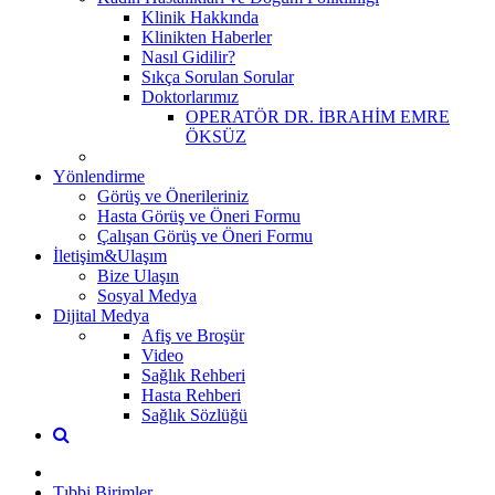
Klinik Hakkında
Klinikten Haberler
Nasıl Gidilir?
Sıkça Sorulan Sorular
Doktorlarımız
OPERATÖR DR. İBRAHİM EMRE
ÖKSÜZ
Yönlendirme
Görüş ve Önerileriniz
Hasta Görüş ve Öneri Formu
Çalışan Görüş ve Öneri Formu
İletişim&Ulaşım
Bize Ulaşın
Sosyal Medya
Dijital Medya
Afiş ve Broşür
Video
Sağlık Rehberi
Hasta Rehberi
Sağlık Sözlüğü
Tıbbi Birimler