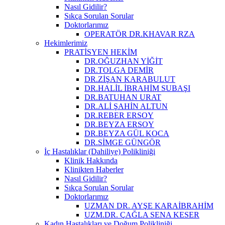
Nasıl Gidilir?
Sıkça Sorulan Sorular
Doktorlarımız
OPERATÖR DR.KHAVAR RZA
Hekimlerimiz
PRATİSYEN HEKİM
DR.OĞUZHAN YİĞİT
DR.TOLGA DEMİR
DR.ZİŞAN KARABULUT
DR.HALİL İBRAHİM SUBAŞI
DR.BATUHAN URAT
DR.ALİ ŞAHİN ALTUN
DR.REBER ERSOY
DR.BEYZA ERSOY
DR.BEYZA GÜL KOCA
DR.SİMGE GÜNGÖR
İç Hastalıklar (Dahiliye) Polikliniği
Klinik Hakkında
Klinikten Haberler
Nasıl Gidilir?
Sıkça Sorulan Sorular
Doktorlarımız
UZMAN DR. AYŞE KARAİBRAHİM
UZM.DR. ÇAĞLA SENA KESER
Kadın Hastalıkları ve Doğum Polikliniği