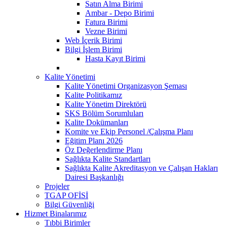
Satın Alma Birimi
Ambar - Depo Birimi
Fatura Birimi
Vezne Birimi
Web İçerik Birimi
Bilgi İşlem Birimi
Hasta Kayıt Birimi
Kalite Yönetimi
Kalite Yönetimi Organizasyon Şeması
Kalite Politikamız
Kalite Yönetim Direktörü
SKS Bölüm Sorumluları
Kalite Dokümanları
Komite ve Ekip Personel /Çalışma Planı
Eğitim Planı 2026
Öz Değerlendirme Planı
Sağlıkta Kalite Standartları
Sağlıkta Kalite Akreditasyon ve Çalışan Hakları
Dairesi Başkanlığı
Projeler
TGAP OFİSİ
Bilgi Güvenliği
Hizmet Binalarımız
Tıbbi Birimler