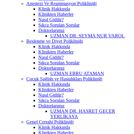
Anestezi Ve Reanimasyon Polikliniği
Klinik Hakkında
Klinikten Haberler
Nasıl Gidilir?
Sıkça Sorulan Sorular
Doktorlarımız
UZMAN DR. ŞEYMA NUR VAROL
Beslenme ve Diyet Polikliniği
Klinik Hakkında
Klinikten Haberler
Nasıl Gidilir?
Sıkça Sorulan Sorular
Doktorlarımız
UZMAN EBRU ATAMAN
Çocuk Sağlığı ve Hastalıkları Polikliniği
Klinik Hakkında
Klinikten Haberler
Nasıl Gidilir?
Sıkça Sorulan Sorular
Doktorlarımız
UZMAN DR. HASRET GEÇER
YERLİKAYA
Genel Cerrahi Polikliniği
Klinik Hakkında
Klinikten Haberler