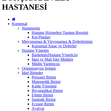
HASTANESİ
Kurumsal
Hastanemiz
Hastane Hizmetleri Tanıtım Broşürü
Kat Planları
Misyonumuz & Vizyonumuz & Değerlerimiz
Kurumsal Amaç ve Değerler
Hastane Yönetim
Başhekim/Hastane Yöneticisi
İdari ve Mali İşler Müdürü
Müdür Yardımcısı
Organizasyon Şeması
İdari Birimler
Personel Birimi
Mutemetlik Birimi
Kalite Yönetimi
Biyomedikal Birimi
Eğitim Birimi
İstatistik Birimi
Eczane Birimi
Ayniyat