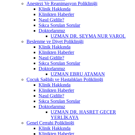
Anestezi Ve Reanimasyon Polikliniği
Klinik Hakkında
Klinikten Haberler
Nasıl Gidilir?
Sıkça Sorulan Sorular
Doktorlarımız
UZMAN DR. ŞEYMA NUR VAROL
Beslenme ve Diyet Polikliniği
Klinik Hakkında
Klinikten Haberler
Nasıl Gidilir?
Sıkça Sorulan Sorular
Doktorlarımız
UZMAN EBRU ATAMAN
Çocuk Sağlığı ve Hastalıkları Polikliniği
Klinik Hakkında
Klinikten Haberler
Nasıl Gidilir?
Sıkça Sorulan Sorular
Doktorlarımız
UZMAN DR. HASRET GEÇER
YERLİKAYA
Genel Cerrahi Polikliniği
Klinik Hakkında
Klinikten Haberler