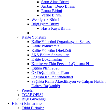
Satın Alma Birimi
Ambar - Depo Birimi
Fatura Birimi
Vezne Birimi
Web İçerik Birimi
Bilgi İşlem Birimi
Hasta Kayıt Birimi
Kalite Yönetimi
Kalite Yönetimi Organizasyon Şeması
Kalite Politikamız
Kalite Yönetim Direktörü
SKS Bölüm Sorumluları
Kalite Dokümanları
Komite ve Ekip Personel /Çalışma Planı
Eğitim Planı 2026
Öz Değerlendirme Planı
Sağlıkta Kalite Standartları
Sağlıkta Kalite Akreditasyon ve Çalışan Hakları
Dairesi Başkanlığı
Projeler
TGAP OFİSİ
Bilgi Güvenliği
Hizmet Binalarımız
Tıbbi Birimler