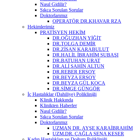
Nasıl Gidilir?
Sıkça Sorulan Sorular
Doktorlarımız
OPERATÖR DR.KHAVAR RZA
Hekimlerimiz
PRATİSYEN HEKİM
DR.OĞUZHAN YİĞİT
DR.TOLGA DEMİR
DR.ZİŞAN KARABULUT
DR.HALİL İBRAHİM SUBAŞI
DR.BATUHAN URAT
DR.ALİ ŞAHİN ALTUN
DR.REBER ERSOY
DR.BEYZA ERSOY
DR.BEYZA GÜL KOCA
DR.SİMGE GÜNGÖR
İç Hastalıklar (Dahiliye) Polikliniği
Klinik Hakkında
Klinikten Haberler
Nasıl Gidilir?
Sıkça Sorulan Sorular
Doktorlarımız
UZMAN DR. AYŞE KARAİBRAHİM
UZM.DR. ÇAĞLA SENA KESER
Kadın Hastalıkları ve Doğum Polikliniği