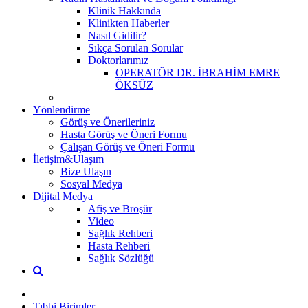
Klinik Hakkında
Klinikten Haberler
Nasıl Gidilir?
Sıkça Sorulan Sorular
Doktorlarımız
OPERATÖR DR. İBRAHİM EMRE
ÖKSÜZ
Yönlendirme
Görüş ve Önerileriniz
Hasta Görüş ve Öneri Formu
Çalışan Görüş ve Öneri Formu
İletişim&Ulaşım
Bize Ulaşın
Sosyal Medya
Dijital Medya
Afiş ve Broşür
Video
Sağlık Rehberi
Hasta Rehberi
Sağlık Sözlüğü
Tıbbi Birimler