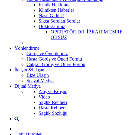
Klinik Hakkında
Klinikten Haberler
Nasıl Gidilir?
Sıkça Sorulan Sorular
Doktorlarımız
OPERATÖR DR. İBRAHİM EMRE
ÖKSÜZ
Yönlendirme
Görüş ve Önerileriniz
Hasta Görüş ve Öneri Formu
Çalışan Görüş ve Öneri Formu
İletişim&Ulaşım
Bize Ulaşın
Sosyal Medya
Dijital Medya
Afiş ve Broşür
Video
Sağlık Rehberi
Hasta Rehberi
Sağlık Sözlüğü
Tıbbi Birimler