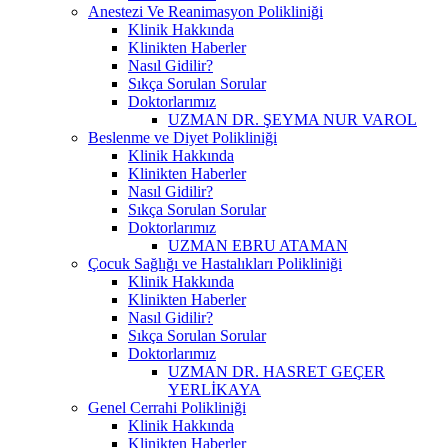
Anestezi Ve Reanimasyon Polikliniği
Klinik Hakkında
Klinikten Haberler
Nasıl Gidilir?
Sıkça Sorulan Sorular
Doktorlarımız
UZMAN DR. ŞEYMA NUR VAROL
Beslenme ve Diyet Polikliniği
Klinik Hakkında
Klinikten Haberler
Nasıl Gidilir?
Sıkça Sorulan Sorular
Doktorlarımız
UZMAN EBRU ATAMAN
Çocuk Sağlığı ve Hastalıkları Polikliniği
Klinik Hakkında
Klinikten Haberler
Nasıl Gidilir?
Sıkça Sorulan Sorular
Doktorlarımız
UZMAN DR. HASRET GEÇER
YERLİKAYA
Genel Cerrahi Polikliniği
Klinik Hakkında
Klinikten Haberler