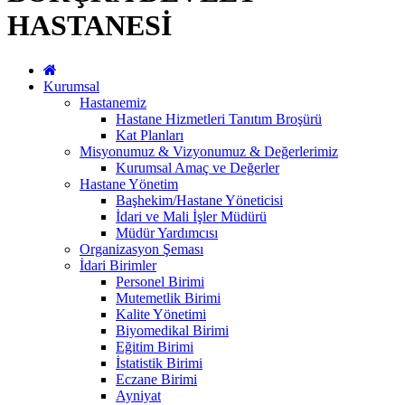
HASTANESİ
Kurumsal
Hastanemiz
Hastane Hizmetleri Tanıtım Broşürü
Kat Planları
Misyonumuz & Vizyonumuz & Değerlerimiz
Kurumsal Amaç ve Değerler
Hastane Yönetim
Başhekim/Hastane Yöneticisi
İdari ve Mali İşler Müdürü
Müdür Yardımcısı
Organizasyon Şeması
İdari Birimler
Personel Birimi
Mutemetlik Birimi
Kalite Yönetimi
Biyomedikal Birimi
Eğitim Birimi
İstatistik Birimi
Eczane Birimi
Ayniyat