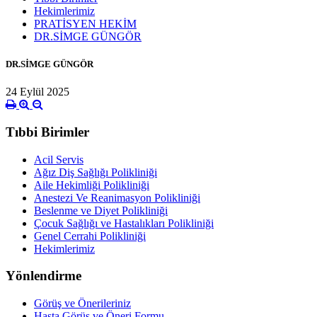
Hekimlerimiz
PRATİSYEN HEKİM
DR.SİMGE GÜNGÖR
DR.SİMGE GÜNGÖR
24 Eylül 2025
Tıbbi Birimler
Acil Servis
Ağız Diş Sağlığı Polikliniği
Aile Hekimliği Polikliniği
Anestezi Ve Reanimasyon Polikliniği
Beslenme ve Diyet Polikliniği
Çocuk Sağlığı ve Hastalıkları Polikliniği
Genel Cerrahi Polikliniği
Hekimlerimiz
Yönlendirme
Görüş ve Önerileriniz
Hasta Görüş ve Öneri Formu