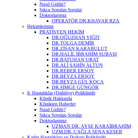
Nasıl Gidilir?
Sıkça Sorulan Sorular
Doktorlarımız
OPERATÖR DR.KHAVAR RZA
Hekimlerimiz
PRATİSYEN HEKİM
DR.OĞUZHAN YİĞİT
DR.TOLGA DEMİR
DR.ZİŞAN KARABULUT
DR.HALİL İBRAHİM SUBAŞI
DR.BATUHAN URAT
DR.ALİ ŞAHİN ALTUN
DR.REBER ERSOY
DR.BEYZA ERSOY
DR.BEYZA GÜL KOCA
DR.SİMGE GÜNGÖR
İç Hastalıklar (Dahiliye) Polikliniği
Klinik Hakkında
Klinikten Haberler
Nasıl Gidilir?
Sıkça Sorulan Sorular
Doktorlarımız
UZMAN DR. AYŞE KARAİBRAHİM
UZM.DR. ÇAĞLA SENA KESER
Kadın Hastalıkları ve Doğum Polikliniği