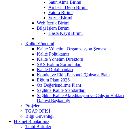
Satın Alma Birimi
Ambar - Depo Birimi
Fatura Birimi
Vezne Birimi
Web İçerik Birimi
Bilgi İşlem Birimi
Hasta Kayıt Birimi
Kalite Yönetimi
Kalite Yönetimi Organizasyon Şeması
Kalite Politikamız
Kalite Yönetim Direktörü
SKS Bölüm Sorumluları
Kalite Dokümanları
Komite ve Ekip Personel /Çalışma Planı
Eğitim Planı 2026
Öz Değerlendirme Planı
Sağlıkta Kalite Standartları
Sağlıkta Kalite Akreditasyon ve Çalışan Hakları
Dairesi Başkanlığı
Projeler
TGAP OFİSİ
Bilgi Güvenliği
Hizmet Binalarımız
Tıbbi Birimler