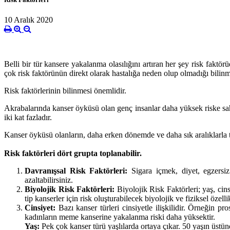
10 Aralık 2020
Belli bir tür kansere yakalanma olasılığını artıran her şey risk faktörü
çok risk faktörünün direkt olarak hastalığa neden olup olmadığı bilinm
Risk faktörlerinin bilinmesi önemlidir.
Akrabalarında kanser öyküsü olan genç insanlar daha yüksek riske sa
iki kat fazladır.
Kanser öyküsü olanların, daha erken dönemde ve daha sık aralıklarla ta
Risk faktörleri dört grupta toplanabilir.
Davranışsal Risk Faktörleri:
Sigara içmek, diyet, egzersiz
azaltabilirsiniz.
Biyolojik Risk Faktörleri:
Biyolojik Risk Faktörleri; yaş, cinsi
tip kanserler için risk oluşturabilecek biyolojik ve fiziksel özellik
Cinsiyet:
Bazı kanser türleri cinsiyetle ilişkilidir. Örneğin 
kadınların meme kanserine yakalanma riski daha yüksektir.
Yaş:
Pek çok kanser türü yaşlılarda ortaya çıkar. 50 yaşın üstün