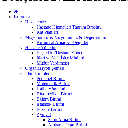
Kurumsal
Hastanemiz
Hastane Hizmetleri Tanıtım Broşürü
Kat Planları
Misyonumuz & Vizyonumuz & Değerlerimiz
Kurumsal Amaç ve Değerler
Hastane Yönetim
Başhekim/Hastane Yöneticisi
İdari ve Mali İşler Müdürü
Müdür Yardımcısı
Organizasyon Şeması
İdari Birimler
Personel Birimi
Mutemetlik Birimi
Kalite Yönetimi
Biyomedikal Birimi
Eğitim Birimi
İstatistik Birimi
Eczane Birimi
Ayniyat
Satın Alma Birimi
Ambar - Depo Birimi