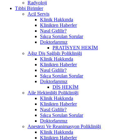
Radyoloji
Tıbbi Birimler
Acil Servis
Klinik Hakkında
Klinikten Haberler
Nasıl Gidilir?
Sıkça Sorulan Sorular
Doktorlarımız
PRATİSYEN HEKİM
Ağız Diş Sağlığı Polikliniği
Klinik Hakkında
Klinikten Haberler
Nasıl Gidilir?
Sıkça Sorulan Sorular
Doktorlarımız
DİŞ HEKİM
Aile Hekimliği Polikliniği
Klinik Hakkında
Klinikten Haberler
Nasıl Gidilir?
Sıkça Sorulan Sorular
Doktorlarımız
Anestezi Ve Reanimasyon Polikliniği
Klinik Hakkında
Klinikten Haberler