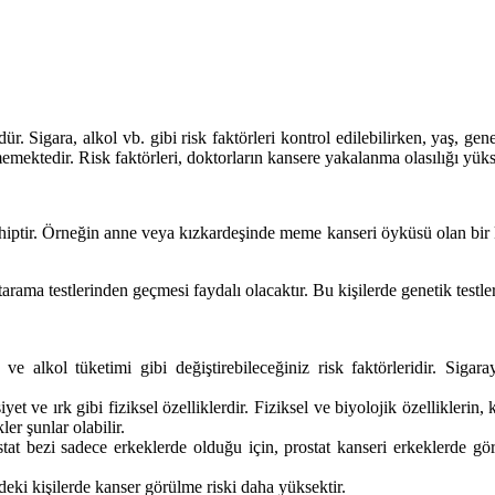
dür. Sigara, alkol vb. gibi risk faktörleri kontrol edilebilirken, yaş, gen
emektedir. Risk faktörleri, doktorların kansere yakalanma olasılığı yükse
hiptir. Örneğin anne veya kızkardeşinde meme kanseri öyküsü olan bir
rama testlerinden geçmesi faydalı olacaktır. Bu kişilerde genetik testle
 ve alkol tüketimi gibi değiştirebileceğiniz risk faktörleridir. Siga
yet ve ırk gibi fiziksel özelliklerdir. Fiziksel ve biyolojik özelliklerin,
ler şunlar olabilir.
prostat bezi sadece erkeklerde olduğu için, prostat kanseri erkeklerde
deki kişilerde kanser görülme riski daha yüksektir.