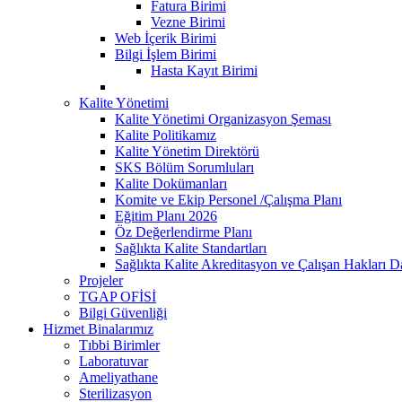
Fatura Birimi
Vezne Birimi
Web İçerik Birimi
Bilgi İşlem Birimi
Hasta Kayıt Birimi
Kalite Yönetimi
Kalite Yönetimi Organizasyon Şeması
Kalite Politikamız
Kalite Yönetim Direktörü
SKS Bölüm Sorumluları
Kalite Dokümanları
Komite ve Ekip Personel /Çalışma Planı
Eğitim Planı 2026
Öz Değerlendirme Planı
Sağlıkta Kalite Standartları
Sağlıkta Kalite Akreditasyon ve Çalışan Hakları Da
Projeler
TGAP OFİSİ
Bilgi Güvenliği
Hizmet Binalarımız
Tıbbi Birimler
Laboratuvar
Ameliyathane
Sterilizasyon