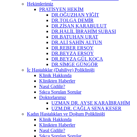
Hekimlerimiz
PRATİSYEN HEKİM
DR.OĞUZHAN YİĞİT
DR.TOLGA DEMİR
DR.ZİŞAN KARABULUT
DR.HALİL İBRAHİM SUBAŞI
DR.BATUHAN URAT
DR.ALİ ŞAHİN ALTUN
DR.REBER ERSOY
DR.BEYZA ERSOY
DR.BEYZA GÜL KOCA
DR.SİMGE GÜNGÖR
İç Hastalıklar (Dahiliye) Polikliniği
Klinik Hakkında
Klinikten Haberler
Nasıl Gidilir?
Sıkça Sorulan Sorular
Doktorlarımız
UZMAN DR. AYŞE KARAİBRAHİM
UZM.DR. ÇAĞLA SENA KESER
Kadın Hastalıkları ve Doğum Polikliniği
Klinik Hakkında
Klinikten Haberler
Nasıl Gidilir?
Sıkça Sorulan Sorular